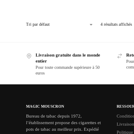
4 résultats affichés
Livraison gratuite dans le monde
Ret
entier
Pour
com
Pour toute commande supérieure à 50
euros
MAGIC MOUSCRON
RESSOU
Bureau de tabac depuis 1972,
Conditio
l’établissement propose des cigarettes et
Livraison
pots de tabac au meilleur prix. Expédié
Politique