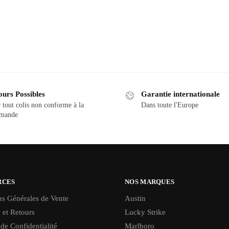
ours Possibles
Garantie internationale
 tout colis non conforme à la
Dans toute l'Europe
mande
RCES
NOS MARQUES
ns Générales de Vente
Austin
 et Retours
Lucky Strike
 de Confidentialité
Marlboro