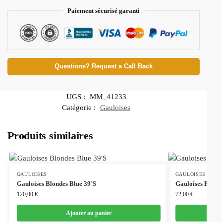
Paiement sécurisé garanti
Questions? Request a Call Back
UGS :
MM_41233
Catégorie :
Gauloises
Produits similaires
GAULOISES
GAULOISES
Gauloises Blondes Blue 39’S
Gauloises Brunes
120,00
€
72,00
€
Ajouter au panier