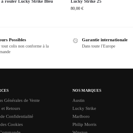
 à rouler Lucky Strike Bleu
Lucky Strike 25
80,00
€
ours Possibles
Garantie internationale
 tout colis non conforme à la
Dans toute l'Europe
mande
RCES
NOS MARQUES
ns Générales de Vente
Austin
 et Retours
Lucky Strike
 de Confidentialité
Marlboro
 des Cookies
Philip Morris
e Commande
Winston