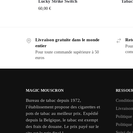
Lucky Strike Switch
Tabac
60,00
€
Livraison gratuite dans le monde
Ret
entier
Pour
com
Pour toute commande supérieure à 50
euros
MAGIC MOUSCRON
RESSOU
Bureau de tabac depuis 1972,
Conditio
l’établissement propose des cigarettes et
Livraison
pots de tabac au meilleur prix. Expédié
Politique
depuis la Belgique, le tabac est exempt
Politique
des frais de douane. Le prix payé sur le
Suivi d
site est le prix final !