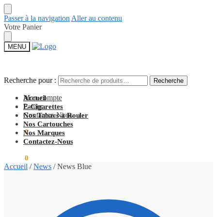
Passer à la navigation
Aller au contenu
Votre Panier
MENU
Recherche pour :
Recherche pour :
Recherche
Recherche
Mon compte
Accueil
Panier
E-Cigarettes
Contactez-Nous
Nos Tabacs à Rouler
Nos Cartouches
0,00
€
0
Nos Marques
Contactez-Nous
0,00
€
0
Accueil
/
News
/
News Blue