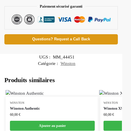
Paiement sécurisé garanti
Questions? Request a Call Back
UGS :
MM_44451
Catégorie :
Winston
Produits similaires
WINSTON
WINSTON
Winston Authentic
Winston XSpress
60,00
€
60,00
€
Ajouter au panier