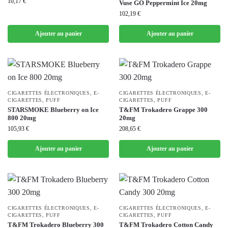
10,17
€
Vuse GO Peppermint Ice 20mg
102,19
€
Ajouter au panier
Ajouter au panier
CIGARETTES ÉLECTRONIQUES
,
E-
CIGARETTES ÉLECTRONIQUES
,
E-
CIGARETTES
,
PUFF
CIGARETTES
,
PUFF
STARSMOKE Blueberry on Ice
T&FM Trokadero Grappe 300
800 20mg
20mg
105,93
€
208,65
€
Ajouter au panier
Ajouter au panier
CIGARETTES ÉLECTRONIQUES
,
E-
CIGARETTES ÉLECTRONIQUES
,
E-
CIGARETTES
,
PUFF
CIGARETTES
,
PUFF
T&FM Trokadero Blueberry 300
T&FM Trokadero Cotton Candy