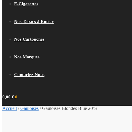
E-Cigarettes
Nos Tabacs à Rouler
Nos Cartouches
Nos Marques
Contactez-Nous
0,00
€
0
Accueil
/
Gauloises
/
Gauloises Blondes Blue 20’S