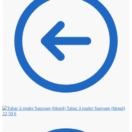
Tabac à rouler Sauvage (blond)
22,50
€