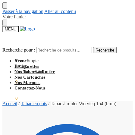
Passer à la navigation
Aller au contenu
Votre Panier
MENU
Recherche pour :
Recherche pour :
Recherche
Recherche
Mon compte
Accueil
Panier
E-Cigarettes
Contactez-Nous
Nos Tabacs à Rouler
Nos Cartouches
0,00
€
0
Nos Marques
Contactez-Nous
0,00
€
0
Accueil
/
Tabac en pots
/
Tabac à rouler Wervicq 154 (brun)