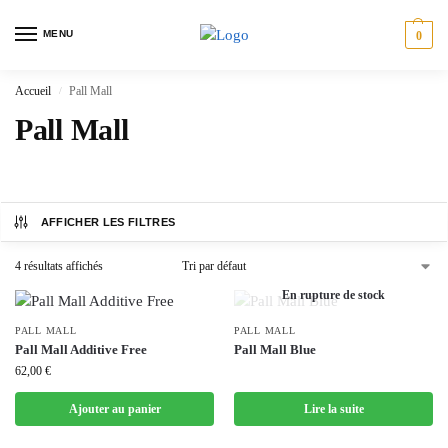
MENU
0
Accueil
Pall Mall
/
Pall Mall
AFFICHER LES FILTRES
4 résultats affichés
En rupture de stock
PALL MALL
PALL MALL
Pall Mall Additive Free
Pall Mall Blue
62,00
€
Ajouter au panier
Lire la suite